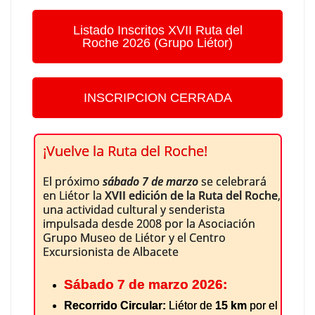
Listado Inscritos XVII Ruta del
Roche 2026 (Grupo Liétor)
INSCRIPCION CERRADA
¡Vuelve la Ruta del Roche!
El próximo
sábado 7 de marzo
se celebrará
en Liétor la
XVII edición de la Ruta del Roche
,
una actividad cultural y senderista
impulsada desde 2008 por la Asociación
Grupo Museo de Liétor y el Centro
Excursionista de Albacete
Sábado 7 de marzo 2026:
Recorrido Circular:
Liétor de
15 km
por el