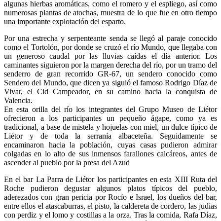
algunas hierbas aromáticas, como el romero y el espliego, así como
numerosas plantas de atochas, muestra de lo que fue en otro tiempo
una importante explotación del esparto.
Por una estrecha y serpenteante senda se llegó al paraje conocido
como el Tortolón, por donde se cruzó el río Mundo, que llegaba con
un generoso caudal por las lluvias caídas el día anterior. Los
caminantes siguieron por la margen derecha del río, por un tramo del
senderro de gran recorrido GR-67, un sendero conocido como
Sendero del Mundo, que dicen ya siguió el famoso Rodrigo Díaz de
Vivar, el Cid Campeador, en su camino hacia la conquista de
Valencia.
En esta orilla del río los integrantes del Grupo Museo de Liétor
ofrecieron a los participantes un pequeño ágape, como ya es
tradicional, a base de mistela y hojuelas con miel, un dulce típico de
Liétor y de toda la serranía albaceteña. Seguidamente se
encaminaron hacia la población, cuyas casas pudieron admirar
colgadas en lo alto de sus inmensos farallones calcáreos, antes de
ascender al pueblo por la presa del Azud
En el bar La Parra de Liétor los participantes en esta XIII Ruta del
Roche pudieron degustar algunos platos típicos del pueblo,
aderezados con gran pericia por Rocío e Israel, los dueños del bar,
entre ellos el atascaburras, el pisto, la caldereta de cordero, las judías
con perdiz y el lomo y costillas a la orza. Tras la comida, Rafa Díaz,