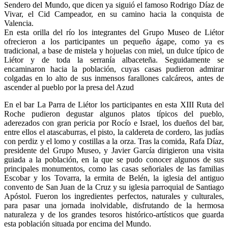
Sendero del Mundo, que dicen ya siguió el famoso Rodrigo Díaz de
Vivar, el Cid Campeador, en su camino hacia la conquista de
Valencia.
En esta orilla del río los integrantes del Grupo Museo de Liétor
ofrecieron a los participantes un pequeño ágape, como ya es
tradicional, a base de mistela y hojuelas con miel, un dulce típico de
Liétor y de toda la serranía albaceteña. Seguidamente se
encaminaron hacia la población, cuyas casas pudieron admirar
colgadas en lo alto de sus inmensos farallones calcáreos, antes de
ascender al pueblo por la presa del Azud
En el bar La Parra de Liétor los participantes en esta XIII Ruta del
Roche pudieron degustar algunos platos típicos del pueblo,
aderezados con gran pericia por Rocío e Israel, los dueños del bar,
entre ellos el atascaburras, el pisto, la caldereta de cordero, las judías
con perdiz y el lomo y costillas a la orza. Tras la comida, Rafa Díaz,
presidente del Grupo Museo, y Javier García dirigieron una visita
guiada a la población, en la que se pudo conocer algunos de sus
principales monumentos, como las casas señoriales de las familias
Escobar y los Tovarra, la ermita de Belén, la iglesia del antiguo
convento de San Juan de la Cruz y su iglesia parroquial de Santiago
Apóstol. Fueron los ingredientes perfectos, naturales y culturales,
para pasar una jornada inolvidable, disfrutando de la hermosa
naturaleza y de los grandes tesoros histórico-artísticos que guarda
esta población situada por encima del Mundo.