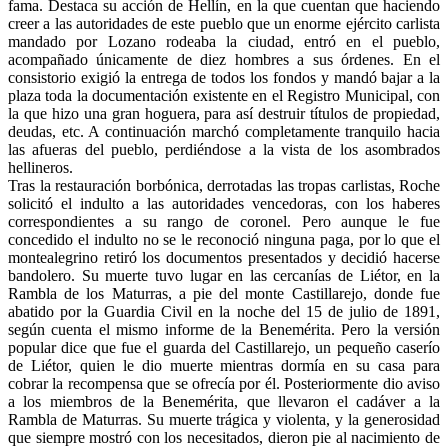
fama. Destaca su acción de Hellín, en la que cuentan que haciendo
creer a las autoridades de este pueblo que un enorme ejército carlista
mandado por Lozano rodeaba la ciudad, entró en el pueblo,
acompañado únicamente de diez hombres a sus órdenes. En el
consistorio exigió la entrega de todos los fondos y mandó bajar a la
plaza toda la documentación existente en el Registro Municipal, con
la que hizo una gran hoguera, para así destruir títulos de propiedad,
deudas, etc. A continuación marchó completamente tranquilo hacia
las afueras del pueblo, perdiéndose a la vista de los asombrados
hellineros.
Tras la restauración borbónica, derrotadas las tropas carlistas, Roche
solicitó el indulto a las autoridades vencedoras, con los haberes
correspondientes a su rango de coronel. Pero aunque le fue
concedido el indulto no se le reconoció ninguna paga, por lo que el
montealegrino retiró los documentos presentados y decidió hacerse
bandolero. Su muerte tuvo lugar en las cercanías de Liétor, en la
Rambla de los Maturras, a pie del monte Castillarejo, donde fue
abatido por la Guardia Civil en la noche del 15 de julio de 1891,
según cuenta el mismo informe de la Benemérita. Pero la versión
popular dice que fue el guarda del Castillarejo, un pequeño caserío
de Liétor, quien le dio muerte mientras dormía en su casa para
cobrar la recompensa que se ofrecía por él. Posteriormente dio aviso
a los miembros de la Benemérita, que llevaron el cadáver a la
Rambla de Maturras. Su muerte trágica y violenta, y la generosidad
que siempre mostró con los necesitados, dieron pie al nacimiento de