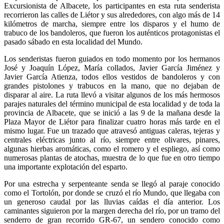
Excursionista de Albacete, los participantes en esta ruta senderista
recorrieron las calles de Liétor y sus alrededores, con algo más de 14
kilómetros de marcha, siempre entre los disparos y el humo de
trabuco de los bandoleros, que fueron los auténticos protagonistas el
pasado sábado en esta localidad del Mundo.
Los senderistas fueron guiados en todo momento por los hermanos
José y Joaquín López, María collados, Javier García Jiménez y
Javier García Atienza, todos ellos vestidos de bandoleros y con
grandes pistolones y trabucos en la mano, que no dejaban de
disparar al aire. La ruta llevó a visitar algunos de los más hermosos
parajes naturales del término municipal de esta localidad y de toda la
provincia de Albacete, que se inició a las 9 de la mañana desde la
Plaza Mayor de Liétor para finalizar cuatro horas más tarde en el
mismo lugar. Fue un trazado que atravesó antiguas caleras, tejeras y
centrales eléctricas junto al río, siempre entre olivares, pinares,
algunas hierbas aromáticas, como el romero y el espliego, así como
numerosas plantas de atochas, muestra de lo que fue en otro tiempo
una importante explotación del esparto.
Por una estrecha y serpenteante senda se llegó al paraje conocido
como el Tortolón, por donde se cruzó el río Mundo, que llegaba con
un generoso caudal por las lluvias caídas el día anterior. Los
caminantes siguieron por la margen derecha del río, por un tramo del
senderro de gran recorrido GR-67, un sendero conocido como