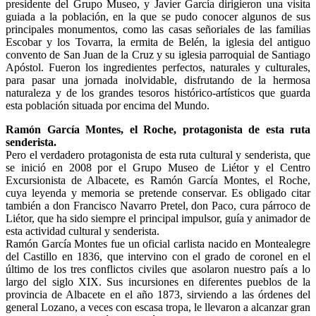
presidente del Grupo Museo, y Javier García dirigieron una visita
guiada a la población, en la que se pudo conocer algunos de sus
principales monumentos, como las casas señoriales de las familias
Escobar y los Tovarra, la ermita de Belén, la iglesia del antiguo
convento de San Juan de la Cruz y su iglesia parroquial de Santiago
Apóstol. Fueron los ingredientes perfectos, naturales y culturales,
para pasar una jornada inolvidable, disfrutando de la hermosa
naturaleza y de los grandes tesoros histórico-artísticos que guarda
esta población situada por encima del Mundo.
Ramón García Montes, el Roche, protagonista de esta ruta
senderista.
Pero el verdadero protagonista de esta ruta cultural y senderista, que
se inició en 2008 por el Grupo Museo de Liétor y el Centro
Excursionista de Albacete, es Ramón García Montes, el Roche,
cuya leyenda y memoria se pretende conservar. Es obligado citar
también a don Francisco Navarro Pretel, don Paco, cura párroco de
Liétor, que ha sido siempre el principal impulsor, guía y animador de
esta actividad cultural y senderista.
Ramón García Montes fue un oficial carlista nacido en Montealegre
del Castillo en 1836, que intervino con el grado de coronel en el
último de los tres conflictos civiles que asolaron nuestro país a lo
largo del siglo XIX. Sus incursiones en diferentes pueblos de la
provincia de Albacete en el año 1873, sirviendo a las órdenes del
general Lozano, a veces con escasa tropa, le llevaron a alcanzar gran