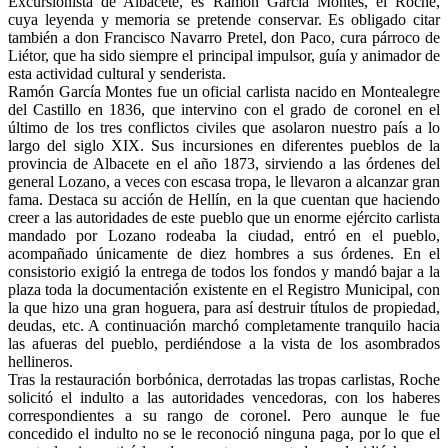
Excursionista de Albacete, es Ramón García Montes, el Roche,
cuya leyenda y memoria se pretende conservar. Es obligado citar
también a don Francisco Navarro Pretel, don Paco, cura párroco de
Liétor, que ha sido siempre el principal impulsor, guía y animador de
esta actividad cultural y senderista.
Ramón García Montes fue un oficial carlista nacido en Montealegre
del Castillo en 1836, que intervino con el grado de coronel en el
último de los tres conflictos civiles que asolaron nuestro país a lo
largo del siglo XIX. Sus incursiones en diferentes pueblos de la
provincia de Albacete en el año 1873, sirviendo a las órdenes del
general Lozano, a veces con escasa tropa, le llevaron a alcanzar gran
fama. Destaca su acción de Hellín, en la que cuentan que haciendo
creer a las autoridades de este pueblo que un enorme ejército carlista
mandado por Lozano rodeaba la ciudad, entró en el pueblo,
acompañado únicamente de diez hombres a sus órdenes. En el
consistorio exigió la entrega de todos los fondos y mandó bajar a la
plaza toda la documentación existente en el Registro Municipal, con
la que hizo una gran hoguera, para así destruir títulos de propiedad,
deudas, etc. A continuación marchó completamente tranquilo hacia
las afueras del pueblo, perdiéndose a la vista de los asombrados
hellineros.
Tras la restauración borbónica, derrotadas las tropas carlistas, Roche
solicitó el indulto a las autoridades vencedoras, con los haberes
correspondientes a su rango de coronel. Pero aunque le fue
concedido el indulto no se le reconoció ninguna paga, por lo que el