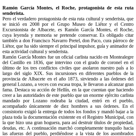
Ramón García Montes, el Roche, protagonista de esta ruta
senderista.
Pero el verdadero protagonista de esta ruta cultural y senderista, que
se inició en 2008 por el Grupo Museo de Liétor y el Centro
Excursionista de Albacete, es Ramón García Montes, el Roche,
cuya leyenda y memoria se pretende conservar. Es obligado citar
también a don Francisco Navarro Pretel, don Paco, cura párroco de
Liétor, que ha sido siempre el principal impulsor, guía y animador de
esta actividad cultural y senderista.
Ramón García Montes fue un oficial carlista nacido en Montealegre
del Castillo en 1836, que intervino con el grado de coronel en el
último de los tres conflictos civiles que asolaron nuestro país a lo
largo del siglo XIX. Sus incursiones en diferentes pueblos de la
provincia de Albacete en el año 1873, sirviendo a las órdenes del
general Lozano, a veces con escasa tropa, le llevaron a alcanzar gran
fama. Destaca su acción de Hellín, en la que cuentan que haciendo
creer a las autoridades de este pueblo que un enorme ejército carlista
mandado por Lozano rodeaba la ciudad, entró en el pueblo,
acompañado únicamente de diez hombres a sus órdenes. En el
consistorio exigió la entrega de todos los fondos y mandó bajar a la
plaza toda la documentación existente en el Registro Municipal, con
la que hizo una gran hoguera, para así destruir títulos de propiedad,
deudas, etc. A continuación marchó completamente tranquilo hacia
las afueras del pueblo, perdiéndose a la vista de los asombrados