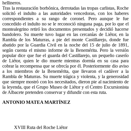
hellineros.
Tras la restauración borbónica, derrotadas las tropas carlistas, Roche
solicitó el indulto a las autoridades vencedoras, con los haberes
correspondientes a su rango de coronel. Pero aunque le fue
concedido el indulto no se le reconoció ninguna paga, por lo que el
montealegrino retiró los documentos presentados y decidió hacerse
bandolero. Su muerte tuvo lugar en las cercanías de Liétor, en la
Rambla de los Maturras, a pie del monte Castillarejo, donde fue
abatido por la Guardia Civil en la noche del 15 de julio de 1891,
según cuenta el mismo informe de la Benemérita. Pero la versión
popular dice que fue el guarda del Castillarejo, un pequeño caserío
de Liétor, quien le dio muerte mientras dormía en su casa para
cobrar la recompensa que se ofrecía por él. Posteriormente dio aviso
a los miembros de la Benemérita, que llevaron el cadáver a la
Rambla de Maturras. Su muerte trágica y violenta, y la generosidad
que siempre mostró con los necesitados, dieron pie al nacimiento de
la leyenda, que el Grupo Museo de Liétor y el Centro Excursionista
de Albacete pretenden conservar y difundir con esta ruta.
ANTONIO MATEA MARTÍNEZ
XVIII Ruta del Roche Liétor