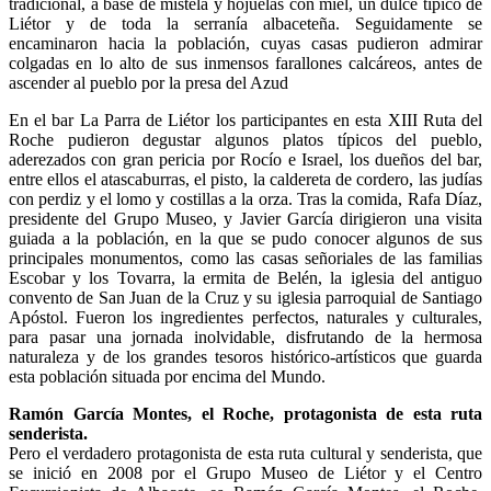
tradicional, a base de mistela y hojuelas con miel, un dulce típico de
Liétor y de toda la serranía albaceteña. Seguidamente se
encaminaron hacia la población, cuyas casas pudieron admirar
colgadas en lo alto de sus inmensos farallones calcáreos, antes de
ascender al pueblo por la presa del Azud
En el bar La Parra de Liétor los participantes en esta XIII Ruta del
Roche pudieron degustar algunos platos típicos del pueblo,
aderezados con gran pericia por Rocío e Israel, los dueños del bar,
entre ellos el atascaburras, el pisto, la caldereta de cordero, las judías
con perdiz y el lomo y costillas a la orza. Tras la comida, Rafa Díaz,
presidente del Grupo Museo, y Javier García dirigieron una visita
guiada a la población, en la que se pudo conocer algunos de sus
principales monumentos, como las casas señoriales de las familias
Escobar y los Tovarra, la ermita de Belén, la iglesia del antiguo
convento de San Juan de la Cruz y su iglesia parroquial de Santiago
Apóstol. Fueron los ingredientes perfectos, naturales y culturales,
para pasar una jornada inolvidable, disfrutando de la hermosa
naturaleza y de los grandes tesoros histórico-artísticos que guarda
esta población situada por encima del Mundo.
Ramón García Montes, el Roche, protagonista de esta ruta
senderista.
Pero el verdadero protagonista de esta ruta cultural y senderista, que
se inició en 2008 por el Grupo Museo de Liétor y el Centro