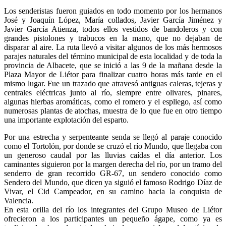
Los senderistas fueron guiados en todo momento por los hermanos
José y Joaquín López, María collados, Javier García Jiménez y
Javier García Atienza, todos ellos vestidos de bandoleros y con
grandes pistolones y trabucos en la mano, que no dejaban de
disparar al aire. La ruta llevó a visitar algunos de los más hermosos
parajes naturales del término municipal de esta localidad y de toda la
provincia de Albacete, que se inició a las 9 de la mañana desde la
Plaza Mayor de Liétor para finalizar cuatro horas más tarde en el
mismo lugar. Fue un trazado que atravesó antiguas caleras, tejeras y
centrales eléctricas junto al río, siempre entre olivares, pinares,
algunas hierbas aromáticas, como el romero y el espliego, así como
numerosas plantas de atochas, muestra de lo que fue en otro tiempo
una importante explotación del esparto.
Por una estrecha y serpenteante senda se llegó al paraje conocido
como el Tortolón, por donde se cruzó el río Mundo, que llegaba con
un generoso caudal por las lluvias caídas el día anterior. Los
caminantes siguieron por la margen derecha del río, por un tramo del
senderro de gran recorrido GR-67, un sendero conocido como
Sendero del Mundo, que dicen ya siguió el famoso Rodrigo Díaz de
Vivar, el Cid Campeador, en su camino hacia la conquista de
Valencia.
En esta orilla del río los integrantes del Grupo Museo de Liétor
ofrecieron a los participantes un pequeño ágape, como ya es